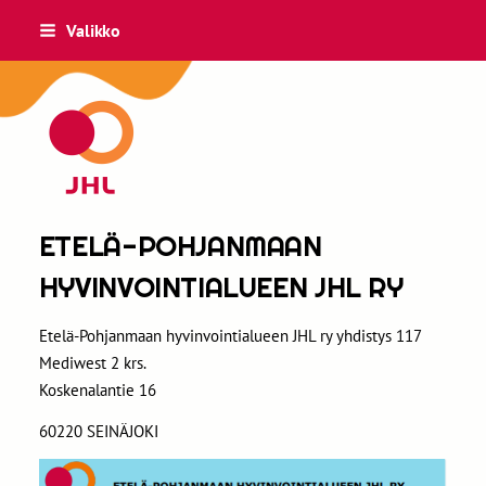
Siirry
Valikko
sivun
sisältöön
Sivuston etusivulle
ETELÄ-POHJANMAAN
HYVINVOINTIALUEEN JHL RY
Etelä-Pohjanmaan hyvinvointialueen JHL ry yhdistys 117
Mediwest 2 krs.
Koskenalantie 16
60220 SEINÄJOKI